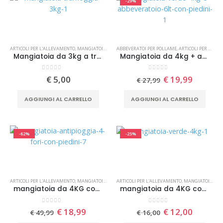
-29%
ARTICOLI PER L'ALLEVAMENTO
,
MANGIATOIE PER POLLAME
ABBEVERATOI PER POLLAME
,
ARTICOLI PER L'ALLEVAMENTO
Mangiatoia da 3kg a tramoggia per pollame
Mangiatoia da 4kg + abbeveratoio da 6lt per pollame con piedini
0
Su 5
0
Su 5
Il
Il
€
5,00
€
19,99
€
27,99
prezzo
prezzo
originale
attuale
AGGIUNGI AL CARRELLO
AGGIUNGI AL CARRELLO
era:
è:
€ 27,99.
€ 19,99
-62%
-25%
ARTICOLI PER L'ALLEVAMENTO
,
MANGIATOIE PER POLLAME
ARTICOLI PER L'ALLEVAMENTO
,
MANGIATOIE PER POLLAME
mangiatoia da 4KG con 4 porte di alimentazione e piedini
mangiatoia da 4KG con piedini per pollame
0
Su 5
0
Su 5
Il
Il
Il
Il
€
18,99
€
12,00
€
49,99
€
16,00
prezzo
prezzo
prezzo
prezzo