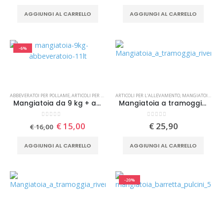
prezzo
prezzo
originale
attuale
AGGIUNGI AL CARRELLO
AGGIUNGI AL CARRELLO
era:
è:
€ 11,00.
€ 10,00
-6%
ABBEVERATOI PER POLLAME
,
ARTICOLI PER L'ALLEVAMENTO
ARTICOLI PER L'ALLEVAMENTO
,
MANGIATOIE PER POLLAME
,
MANGIATOIE PER POLLAME
Mangiatoia da 9 kg + abbeveratoio da 11 lt per pollame
Mangiatoia a tramoggia Compacta da 16KG / 22LT con griglia anti-spreco e piedini RiverSystems
0
Su 5
0
Su 5
Il
Il
€
15,00
€
25,90
€
16,00
prezzo
prezzo
originale
attuale
AGGIUNGI AL CARRELLO
AGGIUNGI AL CARRELLO
era:
è:
€ 16,00.
€ 15,00.
-20%