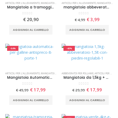
ARTICOLI PER L'ALLEVAMENTO
,
MANGIATOIE PER POLLAME
ARTICOLI PER L'ALLEVAMENTO
,
MANGIATOIE PER POLLAME
Mangiatoia a tramoggia Compacta da 9KG / 12LT con griglia anti-spreco e piedini RiverSystems
mangiatoia abbeveratoio lineare da 50 cm per pulcini quaglie piccioni
0
Su 5
0
Su 5
Il
Il
€
20,90
€
3,99
€
4,99
prezzo
prezzo
originale
attuale
AGGIUNGI AL CARRELLO
AGGIUNGI AL CARRELLO
era:
è:
€ 4,99.
€ 3,99.
-64%
-40%
ARTICOLI PER L'ALLEVAMENTO
,
MANGIATOIE PER POLLAME
ABBEVERATOI PER POLLAME
,
ARTICOLI PER L'ALLEVAMENTO
Mangiatoia Automatica per Galline Antispreco 8 Porte con Coperchio
Mangiatoia da 1,5kg + abbeveratoio da 1,5lt per pulcini con piedini regolabili
0
Su 5
0
Su 5
Il
Il
Il
Il
€
17,99
€
17,99
€
49,99
€
29,99
prezzo
prezzo
prezzo
prezzo
originale
attuale
originale
attuale
AGGIUNGI AL CARRELLO
AGGIUNGI AL CARRELLO
era:
è:
era:
è:
€ 49,99.
€ 17,99.
€ 29,99.
€ 17,99