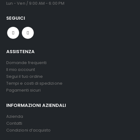
Lun - Ven / 9:00 AM - 6:00 PM
SEGUICI
ASSISTENZA
Domande frequenti
Il mio account
Segui il tuo ordine
Tempi e costi di spedizione
Pagamenti sicuri
INFORMAZIONI AZIENDALI
Azienda
Contatti
Condizioni d’acquisto