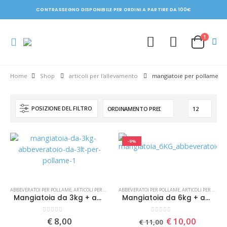
CONTRASSEGNO DISPONIBILE PER ORDINI A PARTIRE DA 100€
1
Shop
articoli per l'allevamento
mangiatoie per pollame
POSIZIONE DEL FILTRO
-9%
ABBEVERATOI PER POLLAME
,
ARTICOLI PER L'ALLEVAMENTO
ABBEVERATOI PER POLLAME
,
MANGIATOIE PER POLLAME
,
ARTICOLI PER L'ALLEVAMENTO
Mangiatoia da 3kg + abbeveratoio da 3lt per pollame
Mangiatoia da 6kg + abbeveratoio da 6lt per pollame
0
Su 5
0
Su 5
Il
Il
€
8,00
€
10,00
€
11,00