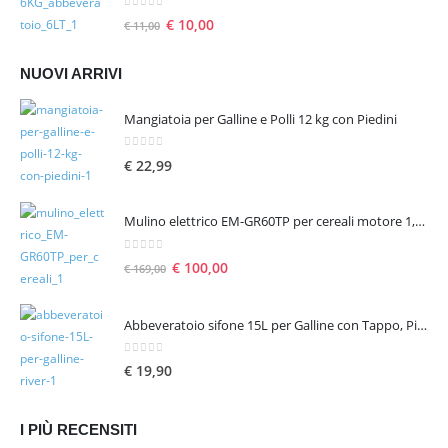
0
Su 5
€
10,00
€
11,00
NUOVI ARRIVI
Mangiatoia per Galline e Polli 12 kg con Piedini
0
Su 5
€
22,99
Mulino elettrico EM-GR60TP per cereali motore 1,6 hp 1300 W – seconda scelta
0
Su 5
€
100,00
€
169,00
Abbeveratoio sifone 15L per Galline con Tappo, Piedini e Manico
0
Su 5
€
19,90
I PIÙ RECENSITI