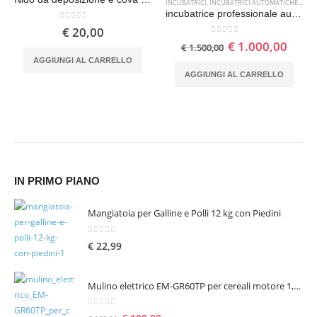
INCUBATRICI
,
INCUBATRICI AUTOMATICHE PROFESSIONALI
incubatrice professionale automatica EM1000 1056 uova
0
Su 5
€
20,00
0
Su 5
€
1.000,00
€
1.500,00
AGGIUNGI AL CARRELLO
AGGIUNGI AL CARRELLO
IN PRIMO PIANO
Mangiatoia per Galline e Polli 12 kg con Piedini
0
Su 5
€
22,99
Mulino elettrico EM-GR60TP per cereali motore 1,6 hp 1300 W – seconda scelta
0
Su 5