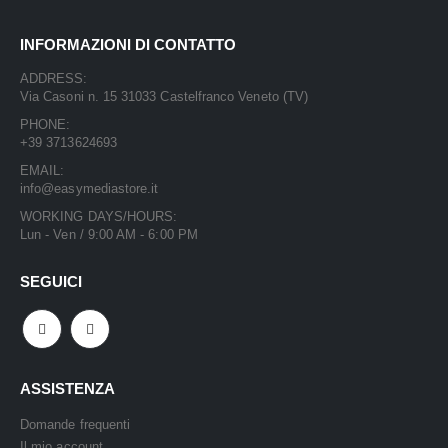
INFORMAZIONI DI CONTATTO
ADDRESS:
Via Casoni n. 15 31033 Castelfranco Veneto (TV)
PHONE:
+39 3713624693
EMAIL:
info@easymediastore.it
WORKING DAYS/HOURS:
Lun - Ven / 9:00 AM - 6:00 PM
SEGUICI
ASSISTENZA
Domande frequenti
Il mio account