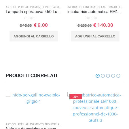
,
LAMPADE SPERAUOVA
ARTICOLI PER L'ALLEVAMENTO
,
INCUBATRICI
,
LAMPADE SPERAUOVA
INCUBATRICI
,
INCUBATRICI AUTOMATICHE SEMIPROFESSIONALI
Lampada sperauova 450 Lumen ricaricabile
incubatrice automatica EM100 per 98 uova di gallina
0
Su 5
0
Su 5
€
9,00
€
140,00
€
10,00
€
200,00
AGGIUNGI AL CARRELLO
AGGIUNGI AL CARRELLO
PRODOTTI CORRELATI
-33%
ARTICOLI PER L'ALLEVAMENTO
,
NIDI PER LA DEPOSIZIONE DELLE UOVA
Nido da deposizione e cova per galline