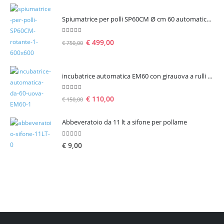
Spiumatrice per polli SP60CM Ø cm 60 automatica rotante
5.00
Su 5
€
499,00
€
750,00
incubatrice automatica EM60 con girauova a rulli per 60 uova
5.00
Su 5
€
110,00
€
150,00
Abbeveratoio da 11 lt a sifone per pollame
5.00
Su 5
€
9,00