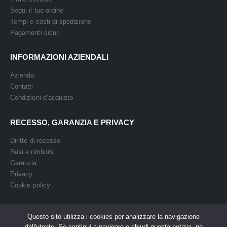
Segui il tuo ordine
Tempi e costi di spedizione
Pagamenti sicuri
INFORMAZIONI AZIENDALI
Azienda
Contatti
Condizioni d’acquisto
RECESSO, GARANZIA E PRIVACY
Diritto di recesso
Resi e rimborsi
Garanzia
Privacy
Cookie policy
Questo sito utilizza i cookies per analizzare la navigazione
dell'utente. Se continui a navigare o chiudi questa notizia, ne