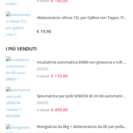
€
100,00
€
169,00
Abbeveratoio sifone 15L per Galline con Tappo, Piedini e Manico
0
Su 5
€
19,90
I PIÙ VENDUTI
incubatrice automatica EM60 con girauova a rulli per 60 uova
5.00
Su 5
€
110,00
€
150,00
Spiumatrice per polli SP60CM Ø cm 60 automatica rotante
5.00
Su 5
€
499,00
€
750,00
Mangiatoia da 6kg + abbeveratoio da 6lt per pollame