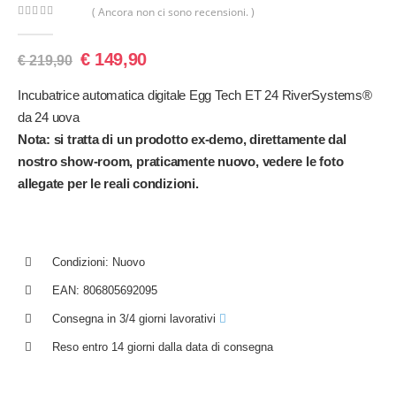
( Ancora non ci sono recensioni. )
0
Di 5
€
149,90
€
219,90
Incubatrice automatica digitale Egg Tech ET 24 RiverSystems®
da 24 uova
Nota: si tratta di un prodotto ex-demo, direttamente dal
nostro show-room, praticamente nuovo, vedere le foto
allegate per le reali condizioni.
Condizioni: Nuovo
EAN: 806805692095
Consegna in 3/4 giorni lavorativi
Reso entro 14 giorni dalla data di consegna