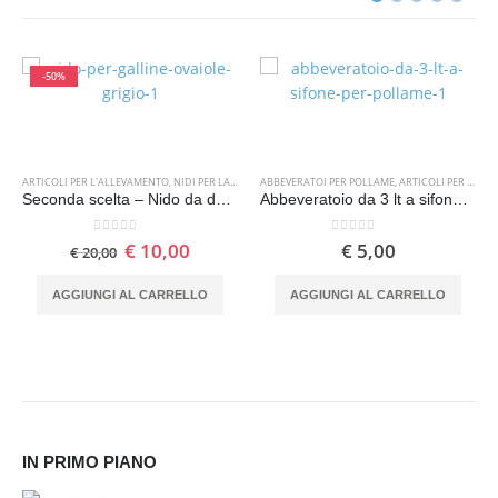
-50%
ARTICOLI PER L'ALLEVAMENTO
,
NIDI PER LA DEPOSIZIONE DELLE UOVA
ABBEVERATOI PER POLLAME
,
OUTLET
,
ARTICOLI PER L'ALLEVAMENTO
Seconda scelta – Nido da deposizione e cova per galline
Abbeveratoio da 3 lt a sifone per pollame
0
Su 5
0
Su 5
€
10,00
€
5,00
€
20,00
AGGIUNGI AL CARRELLO
AGGIUNGI AL CARRELLO
IN PRIMO PIANO