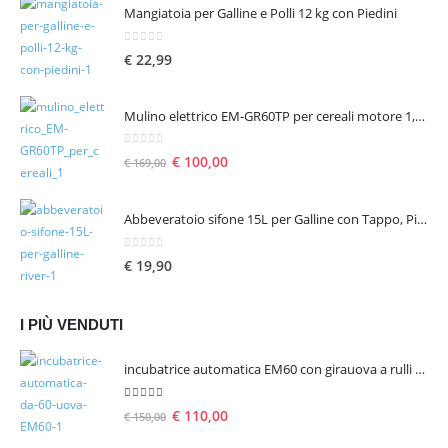
Mangiatoia per Galline e Polli 12 kg con Piedini
0
Su 5
€
22,99
Mulino elettrico EM-GR60TP per cereali motore 1,6 hp 1300 W – seconda scelta
0
Su 5
€
100,00
€
169,00
Abbeveratoio sifone 15L per Galline con Tappo, Piedini e Manico
0
Su 5
€
19,90
I PIÙ VENDUTI
incubatrice automatica EM60 con girauova a rulli per 60 uova
5.00
Su 5
€
110,00
€
150,00