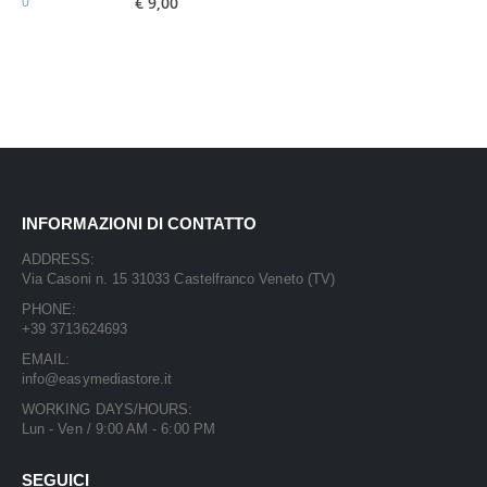
€
9,00
INFORMAZIONI DI CONTATTO
ADDRESS:
Via Casoni n. 15 31033 Castelfranco Veneto (TV)
PHONE:
+39 3713624693
EMAIL:
info@easymediastore.it
WORKING DAYS/HOURS:
Lun - Ven / 9:00 AM - 6:00 PM
SEGUICI