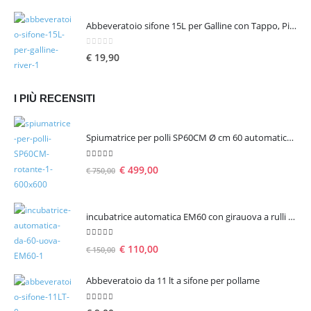
Abbeveratoio sifone 15L per Galline con Tappo, Piedini e Manico
0
Su 5
€
19,90
I PIÙ RECENSITI
Spiumatrice per polli SP60CM Ø cm 60 automatica rotante
5.00
Su 5
€
499,00
€
750,00
incubatrice automatica EM60 con girauova a rulli per 60 uova
5.00
Su 5
€
110,00
€
150,00
Abbeveratoio da 11 lt a sifone per pollame
5.00
Su 5