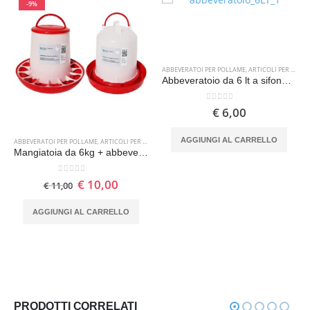
-9%
ABBEVERATOI PER POLLAME
,
ARTICOLI PER L'ALLEVAMENTO
Abbeveratoio da 6 lt a sifone per pollame
0
Su 5
€
6,00
AGGIUNGI AL CARRELLO
ABBEVERATOI PER POLLAME
,
ARTICOLI PER L'ALLEVAMENTO
,
MANGIATOIE PER POLLAME
Mangiatoia da 6kg + abbeveratoio da 6lt per pollame
0
Su 5
€
10,00
€
11,00
AGGIUNGI AL CARRELLO
PRODOTTI CORRELATI