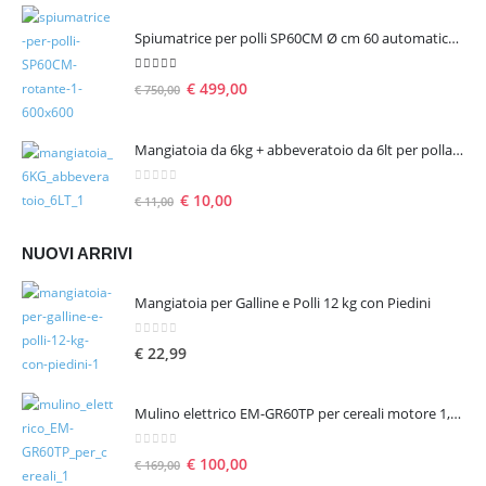
Spiumatrice per polli SP60CM Ø cm 60 automatica rotante
5.00
Su 5
€
499,00
€
750,00
Mangiatoia da 6kg + abbeveratoio da 6lt per pollame
0
Su 5
€
10,00
€
11,00
NUOVI ARRIVI
Mangiatoia per Galline e Polli 12 kg con Piedini
0
Su 5
€
22,99
Mulino elettrico EM-GR60TP per cereali motore 1,6 hp 1300 W – seconda scelta
0
Su 5
€
100,00
€
169,00