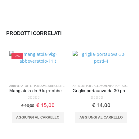
PRODOTTI CORRELATI
-6%
ABBEVERATOI PER POLLAME
,
ARTICOLI PER L'ALLEVAMENTO
ARTICOLI PER L'ALLEVAMENTO
,
MANGIATOIE PER POLLAME
,
PORTAUOVA
A
Mangiatoia da 9 kg + abbeveratoio da 11 lt per pollame
Griglia portauova da 30 posti – confezione da 10 pz
0
Su 5
0
Su 5
€
15,00
€
14,00
€
16,00
AGGIUNGI AL CARRELLO
AGGIUNGI AL CARRELLO