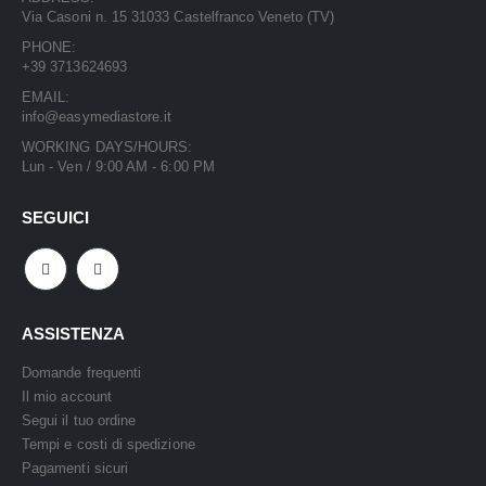
Via Casoni n. 15 31033 Castelfranco Veneto (TV)
PHONE:
+39 3713624693
EMAIL:
info@easymediastore.it
WORKING DAYS/HOURS:
Lun - Ven / 9:00 AM - 6:00 PM
SEGUICI
ASSISTENZA
Domande frequenti
Il mio account
Segui il tuo ordine
Tempi e costi di spedizione
Pagamenti sicuri