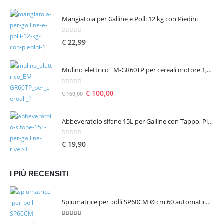
Mangiatoia per Galline e Polli 12 kg con Piedini
0
Su 5
€
22,99
Mulino elettrico EM-GR60TP per cereali motore 1,6 hp 1300 W – seconda scelta
0
Su 5
€
100,00
€
169,00
Abbeveratoio sifone 15L per Galline con Tappo, Piedini e Manico
0
Su 5
€
19,90
I PIÙ RECENSITI
Spiumatrice per polli SP60CM Ø cm 60 automatica rotante
5.00
Su 5