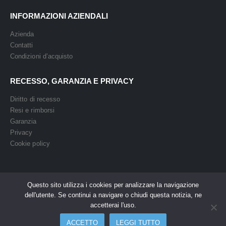
INFORMAZIONI AZIENDALI
Azienda
Contatti
Condizioni d’acquisto
RECESSO, GARANZIA E PRIVACY
Diritto di recesso
Resi e rimborsi
Garanzia
Privacy
Cookie policy
Questo sito utilizza i cookies per analizzare la navigazione
dell'utente. Se continui a navigare o chiudi questa notizia, ne
Powered by Easy Media © 2008. All Rights Reserved
accetterai l'uso.
ACCETTO
LEGGI TUTTO