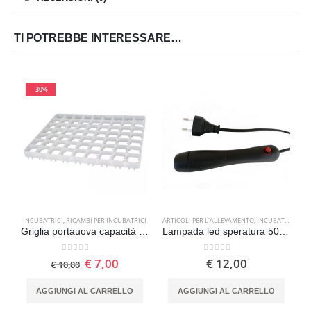
TI POTREBBE INTERESSARE…
-30%
INCUBATRICI
,
RICAMBI PER INCUBATRICI
ARTICOLI PER L'ALLEVAMENTO
,
INCUBATRICI
,
LA
I
Griglia portauova capacità 63 Uova di anatra tacchina
Lampada led speratura 500 lumen alimentazione 220V
0
Su 5
0
Su 5
€
7,00
€
12,00
€
10,00
AGGIUNGI AL CARRELLO
AGGIUNGI AL CARRELLO