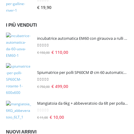
0
Su 5
€
19,90
I PIÙ VENDUTI
incubatrice automatica EM60 con girauova a rulli per 60 uova
5.00
Su 5
€
110,00
€
150,00
Spiumatrice per polli SP60CM Ø cm 60 automatica rotante
5.00
Su 5
€
499,00
€
750,00
Mangiatoia da 6kg + abbeveratoio da 6lt per pollame
0
Su 5
€
10,00
€
11,00
NUOVI ARRIVI