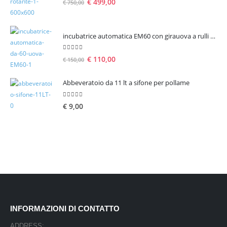
€
499,00
€
750,00
incubatrice automatica EM60 con girauova a rulli per 60 uova
5.00
Su 5
€
110,00
€
150,00
Abbeveratoio da 11 lt a sifone per pollame
5.00
Su 5
€
9,00
INFORMAZIONI DI CONTATTO
ADDRESS: