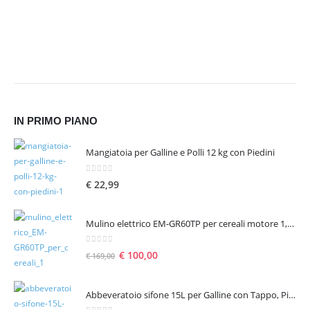
IN PRIMO PIANO
Mangiatoia per Galline e Polli 12 kg con Piedini
0
Su 5
€
22,99
Mulino elettrico EM-GR60TP per cereali motore 1,6 hp 1300 W – seconda scelta
0
Su 5
€
100,00
€
169,00
Abbeveratoio sifone 15L per Galline con Tappo, Piedini e Manico