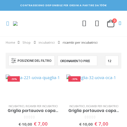
CONTRASSEGNO DISPONIBILE PER ORDINI A PARTIRE DA 100€
0
Shop
incubatrici
ricambi per incubatrici
POSIZIONE DEL FILTRO
-30%
-30%
INCUBATRICI
,
RICAMBI PER INCUBATRICI
INCUBATRICI
,
RICAMBI PER INCUBATRICI
Griglia portauova capacità 221 uova di quaglia piccione
Griglia portauova capacità 32 uova di oca
0
Su 5
0
Su 5
Il
Il
Il
Il
€
7,00
€
7,00
€
10,00
€
10,00