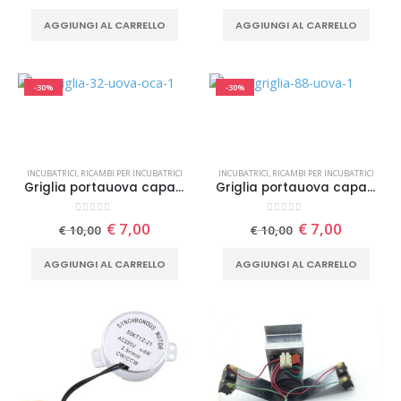
prezzo
prezzo
prezzo
prezzo
originale
attuale
originale
attuale
AGGIUNGI AL CARRELLO
AGGIUNGI AL CARRELLO
era:
è:
era:
è:
€ 10,00.
€ 7,00.
€ 10,00.
€ 7,00.
-30%
-30%
INCUBATRICI
,
RICAMBI PER INCUBATRICI
INCUBATRICI
,
RICAMBI PER INCUBATRICI
Griglia portauova capacità 63 Uova di anatra tacchina
Griglia portauova capacità 88 uova di gallina tacchinella faraona
0
Su 5
0
Su 5
Il
Il
Il
Il
€
7,00
€
7,00
€
10,00
€
10,00
prezzo
prezzo
prezzo
prezzo
originale
attuale
originale
attuale
AGGIUNGI AL CARRELLO
AGGIUNGI AL CARRELLO
era:
è:
era:
è:
€ 10,00.
€ 7,00.
€ 10,00.
€ 7,00.