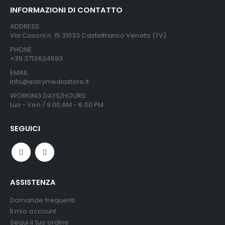
INFORMAZIONI DI CONTATTO
ADDRESS:
Via Casoni n. 15 31033 Castelfranco Veneto (TV)
PHONE:
+39 3713624693
EMAIL:
info@easymediastore.it
WORKING DAYS/HOURS:
Lun - Ven / 9:00 AM - 6:00 PM
SEGUICI
ASSISTENZA
Domande frequenti
Il mio account
Segui il tuo ordine