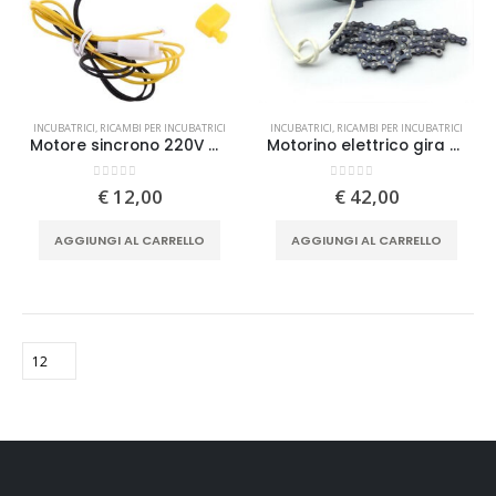
INCUBATRICI
,
RICAMBI PER INCUBATRICI
INCUBATRICI
,
RICAMBI PER INCUBATRICI
Motore sincrono 220V girauova per incubatrici automatiche
Motorino elettrico gira uova ricambio per incubatrici EM500 EM1000 con staffa di fissaggio
0
Su 5
0
Su 5
€
12,00
€
42,00
AGGIUNGI AL CARRELLO
AGGIUNGI AL CARRELLO