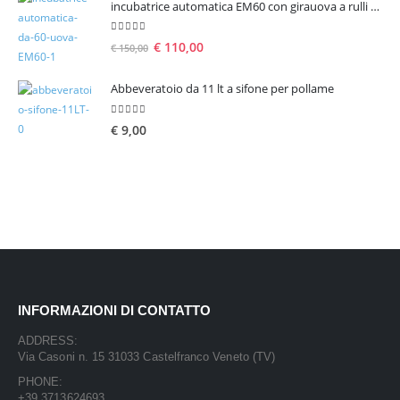
incubatrice automatica EM60 con girauova a rulli per 60 uova
5.00
Su 5
€
110,00
€
150,00
Abbeveratoio da 11 lt a sifone per pollame
5.00
Su 5
€
9,00
INFORMAZIONI DI CONTATTO
ADDRESS:
Via Casoni n. 15 31033 Castelfranco Veneto (TV)
PHONE:
+39 3713624693