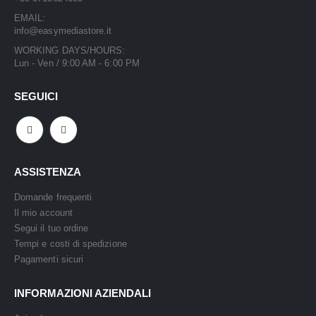
EMAIL:
info@easymediastore.it
WORKING DAYS/HOURS:
Lun - Ven / 9:00 AM - 6:00 PM
SEGUICI
ASSISTENZA
Domande frequenti
Il mio account
Segui il tuo ordine
Tempi e costi di spedizione
Pagamenti sicuri
INFORMAZIONI AZIENDALI