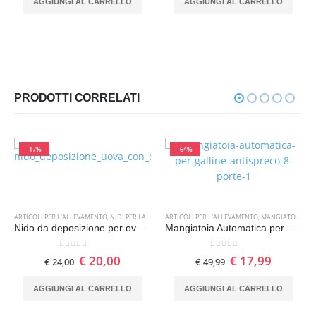
AGGIUNGI AL CARRELLO
AGGIUNGI AL CARRELLO
PRODOTTI CORRELATI
-17%
-64%
ARTICOLI PER L'ALLEVAMENTO
,
SPIUMATRICI
,
NIDI PER LA DEPOSIZIONE DELLE UOVA
ARTICOLI PER L'ALLEVAMENTO
,
MANGIATOIE PER POLLAME
Nido da deposizione per ovaiole con cassetto di raccolta
Mangiatoia Automatica per Galline Antispreco 8 Porte con Coperchio
0
Su 5
0
Su 5
€
20,00
€
17,99
€
24,00
€
49,99
AGGIUNGI AL CARRELLO
AGGIUNGI AL CARRELLO