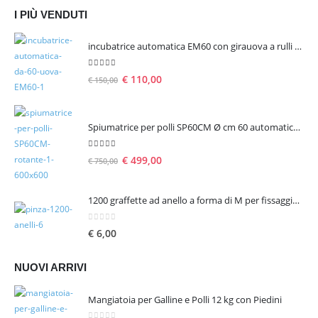
I PIÙ VENDUTI
incubatrice automatica EM60 con girauova a rulli per 60 uova
5.00
Su 5
€
110,00
€
150,00
Spiumatrice per polli SP60CM Ø cm 60 automatica rotante
5.00
Su 5
€
499,00
€
750,00
1200 graffette ad anello a forma di M per fissaggio reti
0
Su 5
€
6,00
NUOVI ARRIVI
Mangiatoia per Galline e Polli 12 kg con Piedini