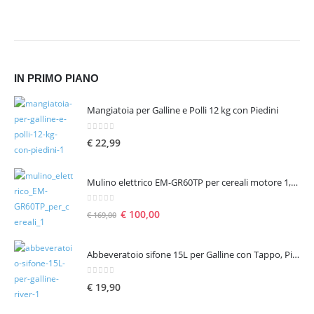
IN PRIMO PIANO
Mangiatoia per Galline e Polli 12 kg con Piedini
0
Su 5
€
22,99
Mulino elettrico EM-GR60TP per cereali motore 1,6 hp 1300 W – seconda scelta
0
Su 5
€
100,00
€
169,00
Abbeveratoio sifone 15L per Galline con Tappo, Piedini e Manico
0
Su 5
€
19,90