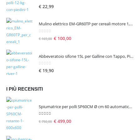
0
Su 5
€
22,99
Mulino elettrico EM-GR60TP per cereali motore 1,6 hp 1300 W – seconda scelta
0
Su 5
€
100,00
€
169,00
Abbeveratoio sifone 15L per Galline con Tappo, Piedini e Manico
0
Su 5
€
19,90
I PIÙ RECENSITI
Spiumatrice per polli SP60CM Ø cm 60 automatica rotante
5.00
Su 5
€
499,00
€
750,00