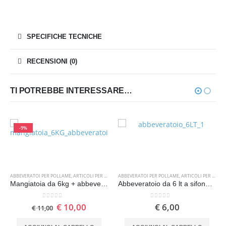
SPECIFICHE TECNICHE
RECENSIONI (0)
TI POTREBBE INTERESSARE…
-9%
ABBEVERATOI PER POLLAME
,
ARTICOLI PER L'ALLEVAMENTO
ABBEVERATOI PER POLLAME
,
MANGIATOIE PER POLLAME
,
ARTICOLI PER L'ALLEVAMENTO
Mangiatoia da 6kg + abbeveratoio da 6lt per pollame
Abbeveratoio da 6 lt a sifone per pollame
0
Su 5
0
Su 5
€
10,00
€
6,00
€
11,00