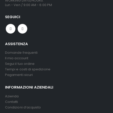
WORKING DAYS/HOURS:
Lun - Ven / 9:00 AM - 6:00 PM
SEGUICI
ASSISTENZA
Domande frequenti
Il mio account
Segui il tuo ordine
Tempi e costi di spedizione
Pagamenti sicuri
INFORMAZIONI AZIENDALI
Azienda
Contatti
Condizioni d’acquisto