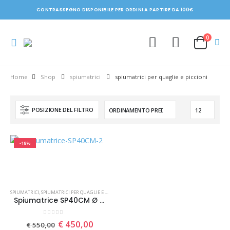
CONTRASSEGNO DISPONIBILE PER ORDINI A PARTIRE DA 100€
0
Shop
spiumatrici
spiumatrici per quaglie e piccioni
POSIZIONE DEL FILTRO
-18%
SPIUMATRICI
,
SPIUMATRICI PER QUAGLIE E PICCIONI
Spiumatrice SP40CM Ø cm 40 per quaglie e piccioni
0
Su 5
Il
Il
€
450,00
€
550,00