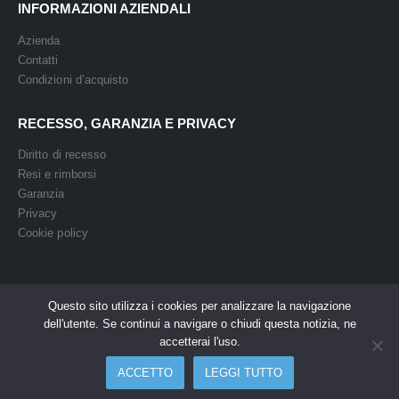
INFORMAZIONI AZIENDALI
Azienda
Contatti
Condizioni d’acquisto
RECESSO, GARANZIA E PRIVACY
Diritto di recesso
Resi e rimborsi
Garanzia
Privacy
Cookie policy
Questo sito utilizza i cookies per analizzare la navigazione
dell'utente. Se continui a navigare o chiudi questa notizia, ne
Powered by Easy Media © 2008. All Rights Reserved
accetterai l'uso.
ACCETTO
LEGGI TUTTO