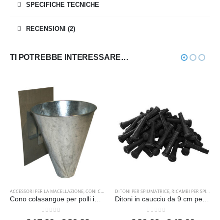
SPECIFICHE TECNICHE
RECENSIONI (2)
TI POTREBBE INTERESSARE…
ACCESSORI PER LA MACELLAZIONE
,
CONI COLASANGUE
DITONI PER SPIUMATRICE
,
SPIUMATRICI
,
RICAMBI PER SPIUMATRICI
Cono colasangue per polli imbuto scannatoio
Ditoni in caucciu da 9 cm per spiumatrice
0
Su 5
0
Su 5