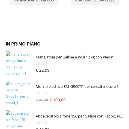
AGGIUNGI AL CARRELLO
AGGIUNGI AL CARRELLO
IN PRIMO PIANO
Mangiatoia per Galline e Polli 12 kg con Piedini
0
Su 5
€
22,99
Mulino elettrico EM-GR60TP per cereali motore 1,6 hp 1300 W – seconda scelta
0
Su 5
€
100,00
€
169,00
Abbeveratoio sifone 15L per Galline con Tappo, Piedini e Manico
0
Su 5