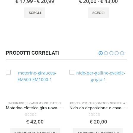
€
17,99
-
€
20,99
€
20,00
-
€
43,00
SCEGLI
SCEGLI
PRODOTTI CORRELATI
INCUBATRICI
,
RICAMBI PER INCUBATRICI
ARTICOLI PER L'ALLEVAMENTO
,
NIDI PER LA DEPOSIZIONE DELLE UOVA
Motorino elettrico gira uova ricambio per incubatrici EM500 EM1000 con staffa di fissaggio
Nido da deposizione e cova per galline
0
Su 5
0
Su 5
€
42,00
€
20,00