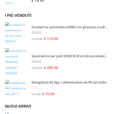
€
19,90
I PIÙ VENDUTI
incubatrice automatica EM60 con girauova a rulli per 60 uova
5.00
Su 5
€
110,00
€
150,00
Spiumatrice per polli SP60CM Ø cm 60 automatica rotante
5.00
Su 5
€
499,00
€
750,00
Mangiatoia da 6kg + abbeveratoio da 6lt per pollame
0
Su 5
€
10,00
€
11,00
NUOVI ARRIVI