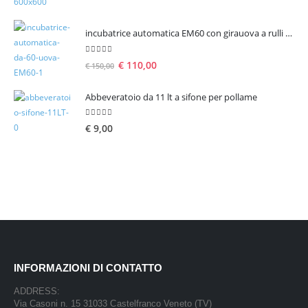
incubatrice automatica EM60 con girauova a rulli per 60 uova
5.00
Su 5
€
110,00
€
150,00
Abbeveratoio da 11 lt a sifone per pollame
5.00
Su 5
€
9,00
INFORMAZIONI DI CONTATTO
ADDRESS:
Via Casoni n. 15 31033 Castelfranco Veneto (TV)