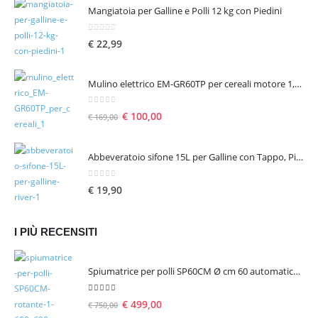
Mangiatoia per Galline e Polli 12 kg con Piedini
0
Su 5
€
22,99
Mulino elettrico EM-GR60TP per cereali motore 1,6 hp 1300 W – seconda scelta
0
Su 5
€
100,00
€
169,00
Abbeveratoio sifone 15L per Galline con Tappo, Piedini e Manico
0
Su 5
€
19,90
I PIÙ RECENSITI
Spiumatrice per polli SP60CM Ø cm 60 automatica rotante
5.00
Su 5
€
499,00
€
750,00