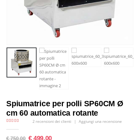
Spiumatrice per polli SP60CM Ø
cm 60 automatica rotante
2
recensioni dei clienti
|
Aggiungi una recensione
5.00
Di 5
€
499,00
€
750,00