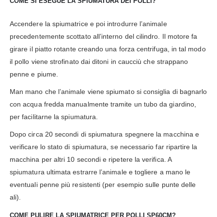
COME SI ESEGUE LA SPIUMATURA DEI POLLI?
Accendere la spiumatrice e poi introdurre l’animale
precedentemente scottato all’interno del cilindro. Il motore fa
girare il piatto rotante creando una forza centrifuga, in tal modo
il pollo viene strofinato dai ditoni in caucciù che strappano
penne e piume.
Man mano che l’animale viene spiumato si consiglia di bagnarlo
con acqua fredda manualmente tramite un tubo da giardino,
per facilitarne la spiumatura.
Dopo circa 20 secondi di spiumatura spegnere la macchina e
verificare lo stato di spiumatura, se necessario far ripartire la
macchina per altri 10 secondi e ripetere la verifica. A
spiumatura ultimata estrarre l’animale e togliere a mano le
eventuali penne più resistenti (per esempio sulle punte delle
ali).
COME PULIRE LA SPIUMATRICE PER POLLI SP60CM?