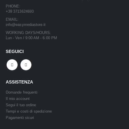
PHONE:
+39 3713624693
EMAIL:
info@easymediastore.it
WORKING DAYS/HOURS:
Lun - Ven / 9:00 AM - 6:00 PM
SEGUICI
ASSISTENZA
Domande frequenti
Il mio account
Segui il tuo ordine
Tempi e costi di spedizione
Pagamenti sicuri