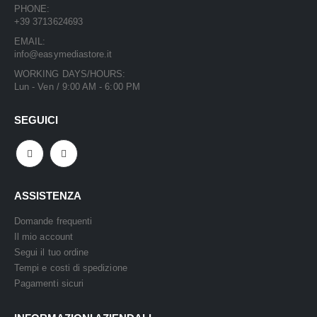
PHONE:
+39 3713624693
EMAIL:
info@easymediastore.it
WORKING DAYS/HOURS:
Lun - Ven / 9:00 AM - 6:00 PM
SEGUICI
ASSISTENZA
Domande frequenti
Il mio account
Segui il tuo ordine
Tempi e costi di spedizione
Pagamenti sicuri