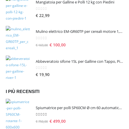
Mangiatoia per Galline e Polli 12 kg con Piedini
0
Su 5
€
22,99
Mulino elettrico EM-GR60TP per cereali motore 1,6 hp 1300 W – seconda scelta
0
Su 5
€
100,00
€
169,00
Abbeveratoio sifone 15L per Galline con Tappo, Piedini e Manico
0
Su 5
€
19,90
I PIÙ RECENSITI
Spiumatrice per polli SP60CM Ø cm 60 automatica rotante
5.00
Su 5
€
499,00
€
750,00