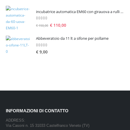
incubatrice automatica EM60 con girauova a rulli per 60 uova
5.00
Su 5
€
110,00
€
150,00
Abbeveratoio da 11 lt a sifone per pollame
5.00
Su 5
€
9,00
INFORMAZIONI DI CONTATTO
ADDRESS:
Via Casoni n. 15 31033 Castelfranco Veneto (TV)