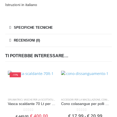
Istruzioni in italiano
SPECIFICHE TECNICHE
RECENSIONI (0)
TI POTREBBE INTERESSARE…
-11%
SPIUMATRICI
,
VASCHE PER LA SCOTTATURA
ACCESSORI PER LA MACELLAZIONE
,
CONI COLASANGUE
Vasca scaldante 70 Lt per bagnatura dei polli
Cono colasangue per polli imbuto scannatoio
0
Su 5
0
Su 5
€
400,00
€
17,99
-
€
20,99
€
449,00