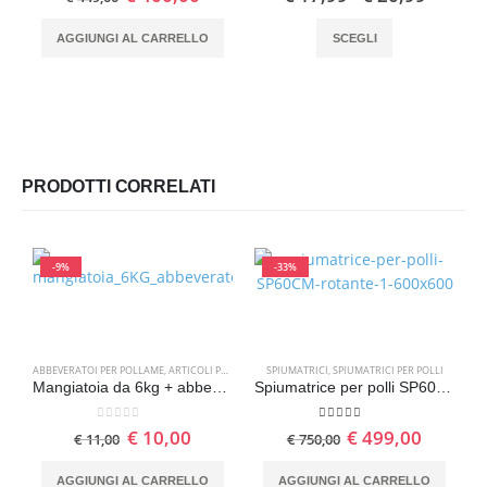
AGGIUNGI AL CARRELLO
SCEGLI
PRODOTTI CORRELATI
-9%
-33%
ABBEVERATOI PER POLLAME
,
ARTICOLI PER L'ALLEVAMENTO
SPIUMATRICI
,
MANGIATOIE PER POLLAME
,
SPIUMATRICI PER POLLI
Mangiatoia da 6kg + abbeveratoio da 6lt per pollame
Spiumatrice per polli SP60CM Ø cm 60 automatica rotante
0
Su 5
5.00
Su 5
€
10,00
€
499,00
€
11,00
€
750,00
AGGIUNGI AL CARRELLO
AGGIUNGI AL CARRELLO