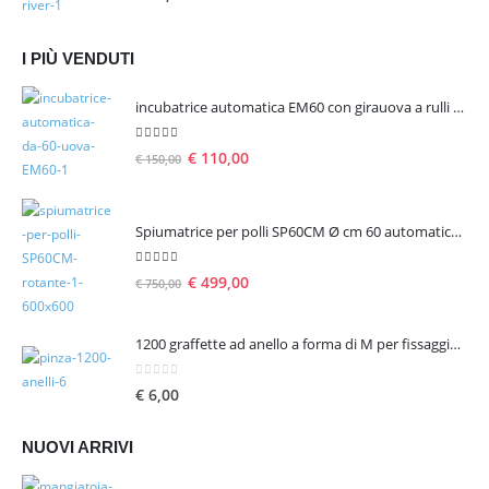
I PIÙ VENDUTI
incubatrice automatica EM60 con girauova a rulli per 60 uova
5.00
Su 5
€
110,00
€
150,00
Spiumatrice per polli SP60CM Ø cm 60 automatica rotante
5.00
Su 5
€
499,00
€
750,00
1200 graffette ad anello a forma di M per fissaggio reti
0
Su 5
€
6,00
NUOVI ARRIVI