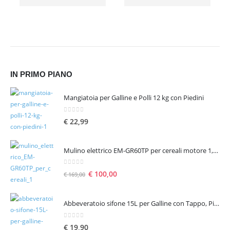
IN PRIMO PIANO
Mangiatoia per Galline e Polli 12 kg con Piedini
0
Su 5
€
22,99
Mulino elettrico EM-GR60TP per cereali motore 1,6 hp 1300 W – seconda scelta
0
Su 5
€
100,00
€
169,00
Abbeveratoio sifone 15L per Galline con Tappo, Piedini e Manico
0
Su 5
€
19,90