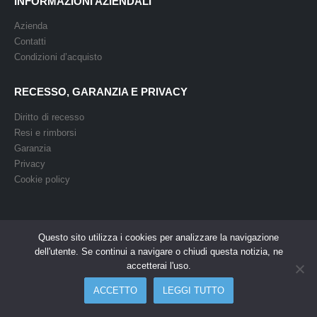
INFORMAZIONI AZIENDALI
Azienda
Contatti
Condizioni d’acquisto
RECESSO, GARANZIA E PRIVACY
Diritto di recesso
Resi e rimborsi
Garanzia
Privacy
Cookie policy
Questo sito utilizza i cookies per analizzare la navigazione
dell'utente. Se continui a navigare o chiudi questa notizia, ne
Powered by Easy Media © 2008. All Rights Reserved
accetterai l'uso.
ACCETTO
LEGGI TUTTO