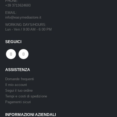
PHONE:
+39 3713624693
EMAIL:
info@easymediastore.it
WORKING DAYS/HOURS:
Lun - Ven / 9:00 AM - 6:00 PM
SEGUICI
ASSISTENZA
Domande frequenti
Il mio account
Segui il tuo ordine
Tempi e costi di spedizione
Pagamenti sicuri
INFORMAZIONI AZIENDALI