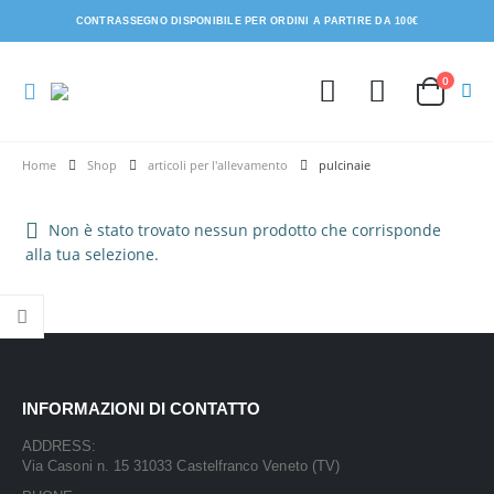
CONTRASSEGNO DISPONIBILE PER ORDINI A PARTIRE DA 100€
0
Shop
articoli per l'allevamento
pulcinaie
Non è stato trovato nessun prodotto che corrisponde
alla tua selezione.
INFORMAZIONI DI CONTATTO
ADDRESS:
Via Casoni n. 15 31033 Castelfranco Veneto (TV)